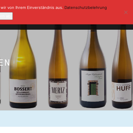
 wir von Ihrem Einverständnis aus.
Datenschutzbelehrung
ONTAKT
KASSE
MEIN KONTO
ern ab
0
EN