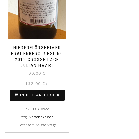
NIEDERFLÖRSHEIMER
FRAUENBERG RIESLING
2019 GROSSE LAGE
JULIAN HAART
99,00
€
132,00
€
/
l
IN DEN WARENKORB
inkl. 19 % MwSt.
zzgl.
Versandkosten
Lieferzeit: 3-5 Werktage