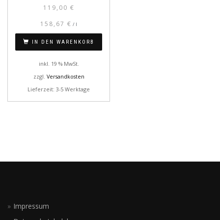
119,00
€
158,67
€
/
l
IN DEN WARENKORB
inkl. 19 % MwSt.
zzgl.
Versandkosten
Lieferzeit: 3-5 Werktage
Impressum