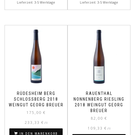
Lieferzeit: 3-5 Werktage
Lieferzeit: 3-5 Werktage
RÜDESHEIM BERG
RAUENTHAL
SCHLOSSBERG 2018
NONNENBERG RIESLING
WEINGUT GEORG BREUER
2018 WEINGUT GEORG
BREUER
175,00
€
82,00
€
233,33
€
/
l
109,33
€
/
l
IN DEN WARENKORB