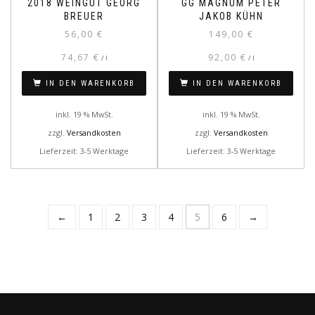
2018 WEINGUT GEORG
GG MAGNUM PETER
BREUER
JAKOB KÜHN
56,00
€
149,00
€
74,67
€
92,00
€
/
l
/
l
IN DEN WARENKORB
IN DEN WARENKORB
inkl. 19 % MwSt.
inkl. 19 % MwSt.
zzgl.
Versandkosten
zzgl.
Versandkosten
Lieferzeit: 3-5 Werktage
Lieferzeit: 3-5 Werktage
←
1
2
3
4
5
6
→