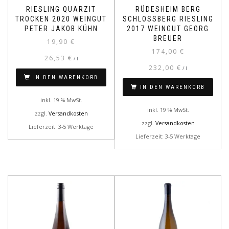
RIESLING QUARZIT
RÜDESHEIM BERG
TROCKEN 2020 WEINGUT
SCHLOSSBERG RIESLING
PETER JAKOB KÜHN
2017 WEINGUT GEORG
BREUER
19,90
€
174,00
€
26,53
€
/
l
232,00
€
/
l
IN DEN WARENKORB
IN DEN WARENKORB
inkl. 19 % MwSt.
inkl. 19 % MwSt.
zzgl.
Versandkosten
zzgl.
Versandkosten
Lieferzeit: 3-5 Werktage
Lieferzeit: 3-5 Werktage